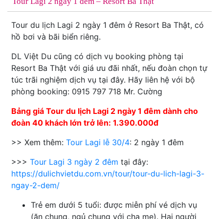
Tour Lagi 2 ngày 1 đêm – Resort Ba Thật
Tour du lịch Lagi 2 ngày 1 đêm ở Resort Ba Thật, có
hồ bơi và bãi biển riêng.
DL Việt Du cũng có dịch vụ booking phòng tại
Resort Ba Thật với giá ưu đãi nhất, nếu đoàn chọn tự
túc trãi nghiệm dịch vụ tại đây. Hãy liên hệ với bộ
phòng booking: 0915 797 718 Mr. Cường
Bảng giá Tour du lịch Lagi 2 ngày 1 đêm dành cho
đoàn 40 khách lớn trở lên: 1.390.000đ
>> Xem thêm:
Tour Lagi lễ 30/4
: 2 ngày 1 đêm
>>>
Tour Lagi 3 ngày 2 đêm
tại đây:
https://dulichvietdu.com.vn/tour/tour-du-lich-lagi-3-
ngay-2-dem/
Trẻ em dưới 5 tuổi: được miễn phí vé dịch vụ
(ăn chung, ngủ chung với cha mẹ). Hai người