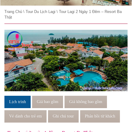
Trang Chủ
\
Tour Du Lịch Lagi
\
Tour Lagi 2 Ngày 1 Đêm – Resort Ba
Thật
Lịch trình
Giá bao gồm
Giá không bao gồm
Vé dành cho trẻ em
Ghi chú tour
Phản hồi từ khách