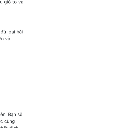
u gió to và
đủ loại hải
ến và
ên. Bạn sẽ
ức cùng
nhất định