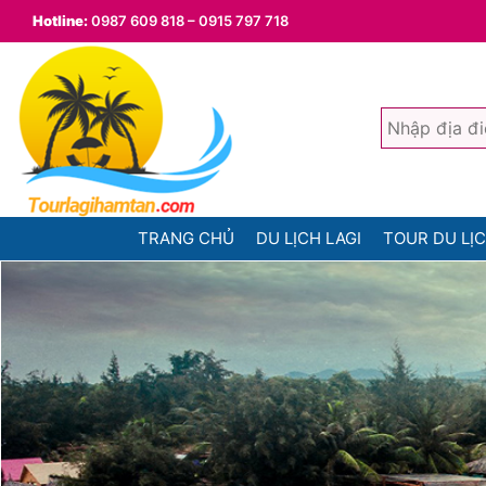
Hotline:
0987 609 818 – 0915 797 718
TRANG CHỦ
DU LỊCH LAGI
TOUR DU LỊC