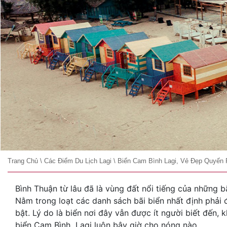
Trang Chủ
\
Các Điểm Du Lịch Lagi
\
Biển Cam Bình Lagi, Vẻ Đẹp Quyến 
Bình Thuận từ lâu đã là vùng đất nổi tiếng của những b
Nằm trong loạt các danh sách bãi biển nhất định phải đ
bật. Lý do là biển nơi đây vẫn được ít người biết đến,
biển Cam Bình Lagi luôn bây giờ cho nóng nào.