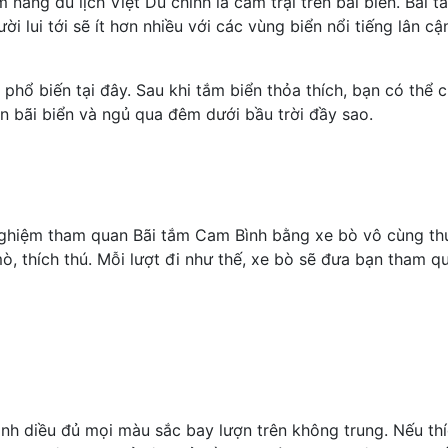
 nang du lịch Việt Du chính là cắm trại trên bãi biển. Bãi
i lui tới sẽ ít hơn nhiều với các vùng biển nổi tiếng lân cậ
 phổ biến tại đây. Sau khi tắm biển thỏa thích, bạn có thể 
ên bãi biển và ngủ qua đêm dưới bầu trời đầy sao.
 nghiệm tham quan Bãi tắm Cam Bình bằng xe bò vô cùng thú 
, thích thú. Mỗi lượt đi như thế, xe bò sẽ đưa bạn tham q
nh diều đủ mọi màu sắc bay lượn trên không trung. Nếu thí