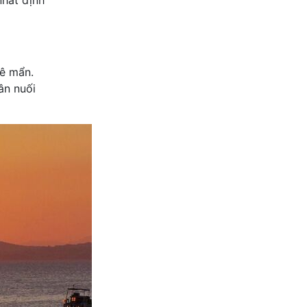
ê mẩn.
ân nuối