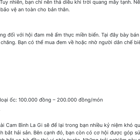
Tuy nhiên, bạn chỉ nên thả diều khi trời quang mây tạnh. Nế
 bảo vệ an toàn cho bản thân.
ng đối với hội đam mê ẩm thực miền biển. Tại đây bày bán 
i chăng. Bạn có thể mua đem về hoặc nhờ người dân chế bi
 loại ốc: 100.000 đồng – 200.000 đồng/món
i
ài Cam Bình La Gi sẽ để lại trong bạn nhiều kỷ niệm khó qu
nh bắt hải sản. Bên cạnh đó, bạn còn có cơ hội được góp s
h bắt xa bờ đầy thú vị phía trước. Những trải nghiệm này 