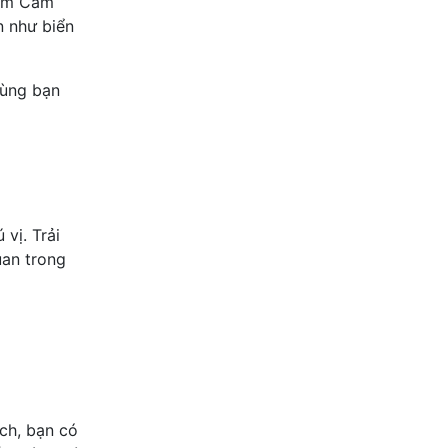
 tắm Cam
n như biển
cùng bạn
vị. Trải
uan trong
ch, bạn có