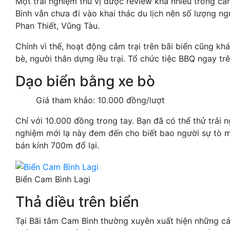
Một trải nghiệm thú vị được review khá nhiều trong cẩm
Bình vẫn chưa đi vào khai thác du lịch nên số lượng ngườ
Phan Thiết, Vũng Tàu.
Chính vì thế, hoạt động cắm trại trên bãi biển cũng khá
bè, người thân dựng lều trại. Tổ chức tiệc BBQ ngay tr
Dạo biển bằng xe bò
Giá tham khảo: 10.000 đồng/lượt
Chỉ với 10.000 đồng trong tay. Bạn đã có thể thử trải
nghiệm mới lạ này đem đến cho biết bao người sự tò mò
bán kính 700m đổ lại.
Biển Cam Bình Lagi
Thả diều trên biển
Tại Bãi tắm Cam Bình thường xuyên xuất hiện những cá