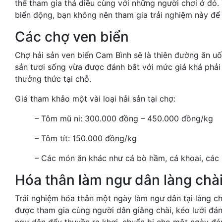
thể tham gia thả diều cùng với những người chơi ở đó. 
biển động, bạn không nên tham gia trải nghiệm này để
Các chợ ven biển
Chợ hải sản ven biển Cam Bình sẽ là thiên đường ăn uố
sản tươi sống vừa được đánh bắt với mức giá khá phả
thưởng thức tại chỗ.
Giá tham khảo một vài loại hải sản tại chợ:
– Tôm mũ ni: 300.000 đồng – 450.000 đồng/kg
– Tôm tít: 150.000 đồng/kg
– Các món ăn khác như cá bò hầm, cá khoai, các
Hóa thân làm ngư dân làng chà
Trải nghiệm hóa thân một ngày làm ngư dân tại làng ch
được tham gia cùng người dân giăng chài, kéo lưới đá
ngư dân đẩy thuyền ra khơi, chuẩn bị cho một ngày đán