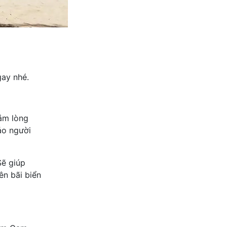
gay nhé.
đắm lòng
ảo người
Sẽ giúp
ên bãi biển