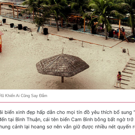
Rũ Khiến Ai Cũng Say Đắm
ãi biển xinh đẹp hấp dẫn cho mọi tín đồ yêu thích bổ sung “
ến tại Bình Thuận, cái tên biển Cam Bình bỗng bất ngờ trở
 khung cảnh lại hoang sơ nên vẫn giữ được nhiều nét quyến 