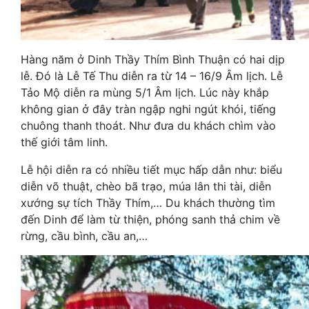
Hàng năm ở Dinh Thầy Thím Bình Thuận có hai dịp
lễ. Đó là Lễ Tế Thu diễn ra từ 14 – 16/9 Âm lịch. Lễ
Tảo Mộ diễn ra mùng 5/1 Âm lịch. Lúc này khắp
không gian ở đây tràn ngập nghi ngút khói, tiếng
chuông thanh thoát. Như đưa du khách chìm vào
thế giới tâm linh.
Lễ hội diễn ra có nhiều tiết mục hấp dẫn như: biểu
diễn võ thuật, chèo bã trạo, múa lân thi tài, diễn
xướng sự tích Thầy Thím,… Du khách thường tìm
đến Dinh để làm từ thiện, phóng sanh thả chim về
rừng, cầu bình, cầu an,…