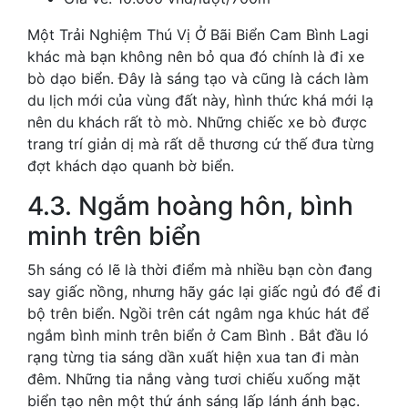
Một Trải Nghiệm Thú Vị Ở Bãi Biển Cam Bình Lagi
khác mà bạn không nên bỏ qua đó chính là đi xe
bò dạo biển. Đây là sáng tạo và cũng là cách làm
du lịch mới của vùng đất này, hình thức khá mới lạ
nên du khách rất tò mò. Những chiếc xe bò được
trang trí giản dị mà rất dễ thương cứ thế đưa từng
đợt khách dạo quanh bờ biển.
4.3. Ngắm hoàng hôn, bình
minh trên biển
5h sáng có lẽ là thời điểm mà nhiều bạn còn đang
say giấc nồng, nhưng hãy gác lại giấc ngủ đó để đi
bộ trên biển. Ngồi trên cát ngâm nga khúc hát để
ngắm bình minh trên biển ở Cam Bình . Bắt đầu ló
rạng từng tia sáng dần xuất hiện xua tan đi màn
đêm. Những tia nắng vàng tươi chiếu xuống mặt
biển tạo nên một thứ ánh sáng lấp lánh ánh bạc.