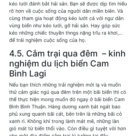
kéo lưới đánh bắt hải sản. Bạn sẽ được dịp tìm hiểu
rõ hơn về cuộc sống của người dân miền biên. Và
cùng tham gia hoạt động kéo lướt cá với ngư dân
vùng biển như kéo lưới, gỡ hải sản. Hay góp sức
kéo những chiếc thuyền thngs nặng trĩu ra khơi,…
để trải nghiệm cuộc sống của họ.
4.5. Cắm trại qua đêm – kinh
nghiệm du lịch biển Cam
Bình Lagi
Nếu bạn thích những trải nghiệm mới lạ và muốn
thử cảm giác ngủ qua đêm trên một bãi biển thì có
thể thực hiện mong muốn đó ngay ở bãi biển Cam
Bình Bình Thuận. Hàng dương xanh bát ngát bao
phủ xung quanh bãi cát, bên trên là những bãi cỏ
xanh rì. Không khí trong lành mát mẽ, những làn
gió mát từ biển thổi vào. Còn điều gì tuyệt vời hơn
cho một địa điểm cắm trại lý tưởng tại đây.