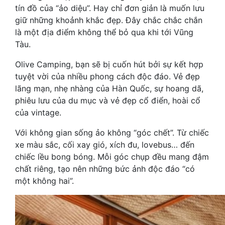
tín đồ của “ảo diệu”. Hay chỉ đơn giản là muốn lưu
giữ những khoảnh khắc đẹp. Đây chắc chắc chắn
là một địa điểm không thể bỏ qua khi tới Vũng
Tàu.
Olive Camping, bạn sẽ bị cuốn hút bởi sự kết hợp
tuyệt vời của nhiều phong cách độc đáo. Vẻ đẹp
lãng mạn, nhẹ nhàng của Hàn Quốc, sự hoang dã,
phiêu lưu của du mục và vẻ đẹp cổ điển, hoài cổ
của vintage.
Với không gian sống ảo không “góc chết”. Từ chiếc
xe màu sắc, cối xay gió, xích đu, lovebus… đến
chiếc lều bong bóng. Mỗi góc chụp đều mang đậm
chất riêng, tạo nên những bức ảnh độc đáo “có
một không hai”.