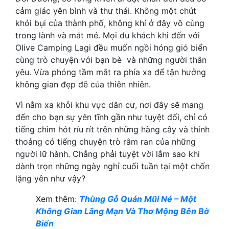
cảm giác yên bình và thư thái. Không một chút
khói bụi của thành phố, không khí ở đây vô cùng
trong lành và mát mẻ. Mọi du khách khi đến với
Olive Camping Lagi đều muốn ngồi hóng gió biển
cùng trò chuyện với bạn bè và những người thân
yêu. Vừa phóng tầm mắt ra phía xa để tận hưởng
không gian đẹp đẽ của thiên nhiên.
Vì nằm xa khỏi khu vực dân cư, nơi đây sẽ mang
đến cho bạn sự yên tĩnh gần như tuyệt đối, chỉ có
tiếng chim hót ríu rít trên những hàng cây và thỉnh
thoảng có tiếng chuyện trò râm ran của những
người lữ hành. Chẳng phải tuyệt vời lắm sao khi
dành trọn những ngày nghỉ cuối tuần tại một chốn
lặng yên như vậy?
Xem thêm:
Thùng Gỗ Quán Mũi Né – Một
Không Gian Lãng Mạn Và Thơ Mộng Bên Bờ
Biển