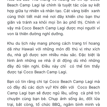
Beach Camp Lagi lại chính là tuyệt tác của sự kết
hợp giữa tự nhiên và nhân tạo. Cát vàng biển xanh
cùng thời tiết mát mẻ nơi đây khiến cho bạn thư
giãn và tránh xa khỏi mọi ồn ào phố thị. Chính vì
vậy mà Coco Beach Camp Lagi được mọi người ví
von là thiên đường nghỉ dưỡng.
Khu du lịch này mang phong cách trang trí hoang
dã như Hawaii với những món đồ thú vị như xích
đu, nhà gỗ được sơn nhiều màu sắc. Đặc biệt là
hình ảnh những xe nhà ở di động dù nhỏ những
đầy đủ tiện nghi. Điều này chỉ có thể tìm thấy
được tại Coco Beach Camp Lagi.
Bạn có tin rằng chi tại Coco Beach Camp Lagi mà
có đầy đủ các dịch vụ? Khi đến với Coco Beach
Camp Lagi bạn sẽ được ngủ lều, uống cà phê trò
chuyện cùng bạn bè. Chụp ảnh sống ảo, đốt lửa
trại, bắt còng, tổ chức BBQ,, ngắm bình minh và