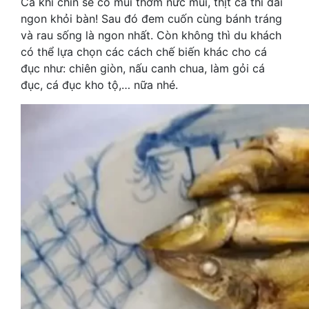
Cá khi chín sẽ có mùi thơm nức mũi, thịt cá thì dai
ngon khỏi bàn! Sau đó đem cuốn cùng bánh tráng
và rau sống là ngon nhất. Còn không thì du khách
có thể lựa chọn các cách chế biến khác cho cá
đục như: chiên giòn, nấu canh chua, làm gỏi cá
đục, cá đục kho tộ,… nữa nhé.