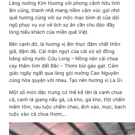
Làng nướng Kim Hương với phong cảnh hữu tình
ấm cúng, thanh nhã mang niềm cảm xúc gợi nhớ
quê hương cùng với sự mộc mạc bình dị của dội
ngũ phục vụ vui vẻ lịch sự ân cần chu đáo đầy
lòng hiếu khách của miền quê Việt.
Bên cạnh đó, là hương vị ẩm thực đậm chất thôn
giã, đậm đà. Cái mặn ngọt của cái xứ sở đồng
bằng sông nước Cửu Long – Nồng nàn cái chua
cay thắm tình đất Bắc – Thơm bùi gào gạt. Cảm
giác ngây ngất qua làng gói nướng Cao Nguyên
cùng hòa quyện với nhau. Tạo nên hương vị La Gi.
Một số món đặc trưng có thể kể tên là canh chua
cá, canh lá giang nấu gà, cá kho, gà kho, thịt chấm
mắm tôm, rau luộc chấm chao, ếch xào, mực, bạch
tuộc xào cà chua thơm,…