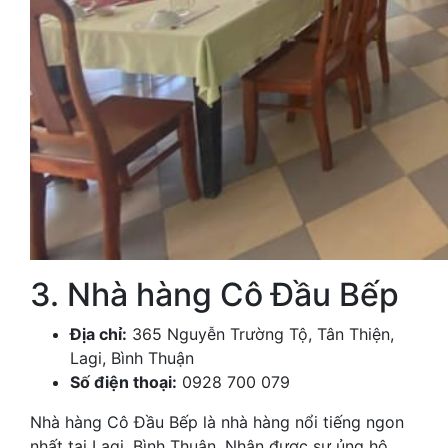
3. Nhà hàng Cô Đầu Bếp
Địa chỉ:
365 Nguyễn Trường Tộ, Tân Thiện,
Lagi, Bình Thuận
Số điện thoại:
0928 700 079
Nhà hàng Cô Đầu Bếp là nhà hàng nổi tiếng ngon
nhất tại Lagi, Bình Thuận. Nhận được sự ủng hộ