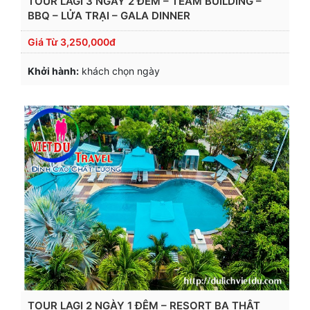
TOUR LAGI 3 NGÀY 2 ĐÊM – TEAM BUILDING –
BBQ – LỬA TRẠI – GALA DINNER
Giá Từ
3,250,000đ
Khởi hành:
khách chọn ngày
TOUR LAGI 2 NGÀY 1 ĐÊM – RESORT BA THẬT