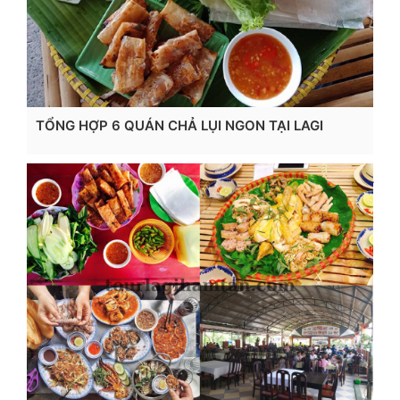
TỔNG HỢP 6 QUÁN CHẢ LỤI NGON TẠI LAGI
Xem chi tiết...