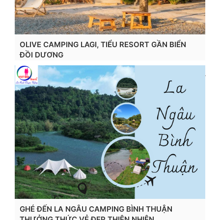
OLIVE CAMPING LAGI, TIỂU RESORT GẦN BIỂN
ĐỒI DƯƠNG
Xem chi tiết...
GHÉ ĐẾN LA NGÂU CAMPING BÌNH THUẬN
THƯỞNG THỨC VẺ ĐẸP THIÊN NHIÊN