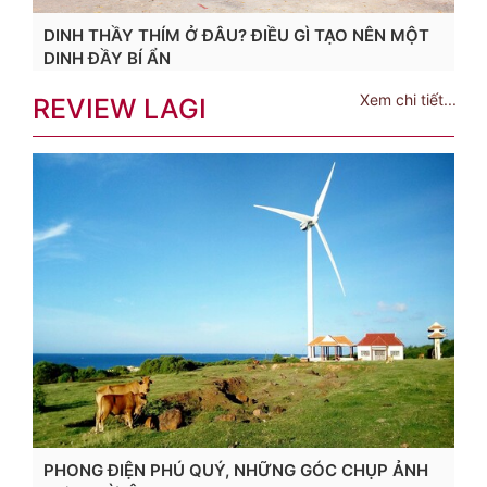
DINH THẦY THÍM Ở ĐÂU? ĐIỀU GÌ TẠO NÊN MỘT
DINH ĐẦY BÍ ẨN
Xem chi tiết...
REVIEW LAGI
PHONG ĐIỆN PHÚ QUÝ, NHỮNG GÓC CHỤP ẢNH