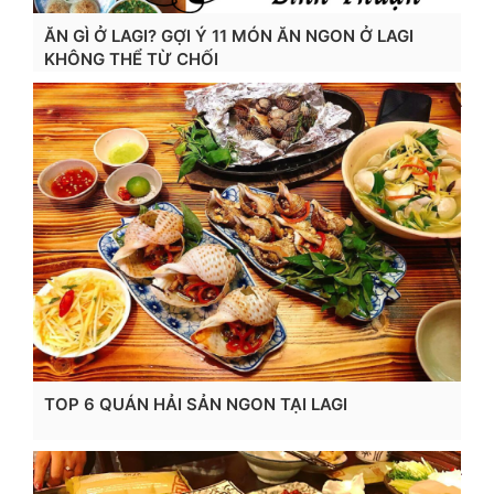
ĂN GÌ Ở LAGI? GỢI Ý 11 MÓN ĂN NGON Ở LAGI
KHÔNG THỂ TỪ CHỐI
Xem chi tiết...
TOP 6 QUÁN HẢI SẢN NGON TẠI LAGI
Xem chi tiết...