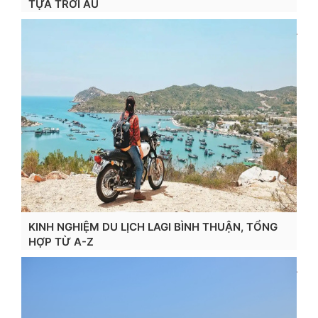
TỰA TRỜI ÂU
Xem chi tiết...
KINH NGHIỆM DU LỊCH LAGI BÌNH THUẬN, TỔNG
HỢP TỪ A-Z
Xem chi tiết...