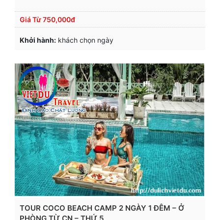
Giá Từ
750,000đ
Khởi hành:
khách chọn ngày
TOUR COCO BEACH CAMP 2 NGÀY 1 ĐÊM – Ở
PHÒNG TỪ CN – THỨ 5