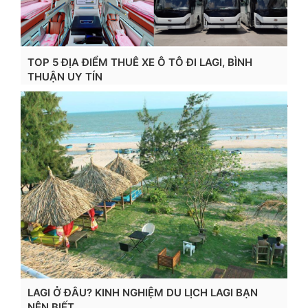
TOP 5 ĐỊA ĐIỂM THUÊ XE Ô TÔ ĐI LAGI, BÌNH
THUẬN UY TÍN
Xem chi tiết...
LAGI Ở ĐÂU? KINH NGHIỆM DU LỊCH LAGI BẠN
NÊN BIẾT