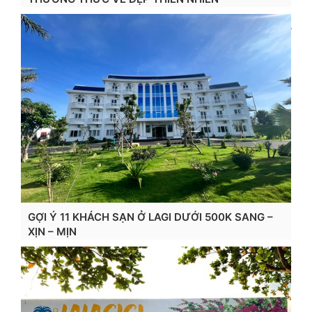
Xem chi tiết...
GỢI Ý 11 KHÁCH SẠN Ở LAGI DƯỚI 500K SANG –
XỊN – MỊN
Xem chi tiết...