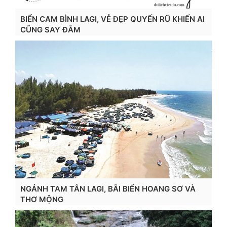
BIỂN CAM BÌNH LAGI, VẺ ĐẸP QUYẾN RŨ KHIẾN AI
CŨNG SAY ĐẮM
Xem chi tiết...
NGẢNH TAM TÂN LAGI, BÃI BIỂN HOANG SƠ VÀ
THƠ MỘNG
Xem chi tiết...