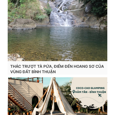
THÁC TRƯỢT TÀ PỨA, ĐIỂM ĐẾN HOANG SƠ CỦA
VÙNG ĐẤT BÌNH THUẬN
Xem chi tiết...