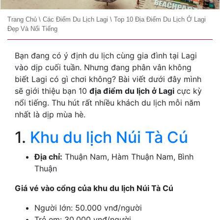
Trang Chủ
\
Các Điểm Du Lịch Lagi
\
Top 10 Địa Điểm Du Lịch Ở Lagi
Đẹp Và Nổi Tiếng
Bạn đang có ý định du lịch cùng gia đình tại Lagi
vào dịp cuối tuần. Nhưng đang phân vân không
biết Lagi có gì chơi không? Bài viết dưới đây mình
sẽ giới thiệu bạn 10
địa điểm du lịch ở Lagi
cực kỳ
nổi tiếng. Thu hút rất nhiều khách du lịch mỗi năm
nhất là dịp mùa hè.
1.
Khu du lịch Núi Tà Cú
Địa chỉ:
Thuận Nam, Hàm Thuận Nam, Bình
Thuận
Giá vé vào cổng của khu du lịch Núi Tà Cú
Người lớn: 50.000 vnđ/người
Trẻ em: 30.000 vnđ/người