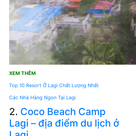
XEM THÊM
Top 10 Resort Ở Lagi Chất Lượng Nhất
Các Nhà Hàng Ngon Tại Lagi
2.
Coco Beach Camp
Lagi – địa điểm du lịch ở
Lagi