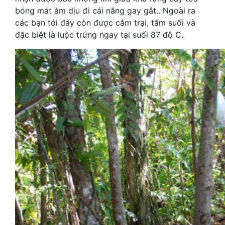
bóng mát àm dịu đi cái nắng gay gắt.. Ngoài ra
các bạn tới đây còn được cắm trại, tắm suối và
đặc biệt là luộc trứng ngay tại suối 87 độ C.