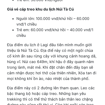
Giá vé cáp treo khu du lịch Núi Tà Cú
Người lớn: 100.000 vnđ/khứ hồi – 60.000
vnđ/1 chiều
Trẻ em: 60.000 vnđ/khứ hồi – 40.000 vnđ/1
chiều
Địa điểm du lịch ở Lagi đâu tiên mình muốn giới
thiệu là Núi Tà Cú. Địa điể này có một ngôi chùa
cổ kính ẩn sau rừng cây với khung cảnh hoang dã,
hùng vĩ. Nùi cao 649m, khí hậu ở đây quanh năm
trong lành, mát mẻ. Khi đặt chân đến đây bạn sẽ
cảm nhận được hơi thở của thiên nhiên, Xóa tan đi
mọi không khí ồn ào, náo nhiệt của thành phố.
Địa điểm này có 2 đường lên tham quan. Leo các
bậc thang bộ hoặc cáp treo. Những bạn yêu
trekking thì có thể thử thách bản thân leo chặng
đường này cũng rất thú vị. Còn khi ngồi cáp treo